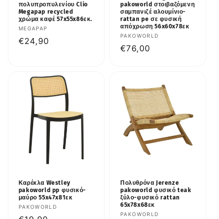
πολυπροπυλενίου Clio
pakoworld στοιβαζόμενη
Megapap recycled
σαμπανιζέ αλουμίνιο-
χρώμα καφέ 57x55x86εκ.
rattan pe σε φυσική
απόχρωση 56x60x78εκ
Προμηθευτής:
MEGAPAP
Προμηθευτής:
PAKOWORLD
Κανονική
€24,90
Κανονική
€76,00
τιμή
τιμή
Καρέκλα Westley
Πολυθρόνα Jerenze
pakoworld pp φυσικό-
pakoworld φυσικό teak
μαύρο 55x47x81εκ
ξύλο-φυσικό rattan
65x78x68εκ
Προμηθευτής:
PAKOWORLD
Προμηθευτής:
PAKOWORLD