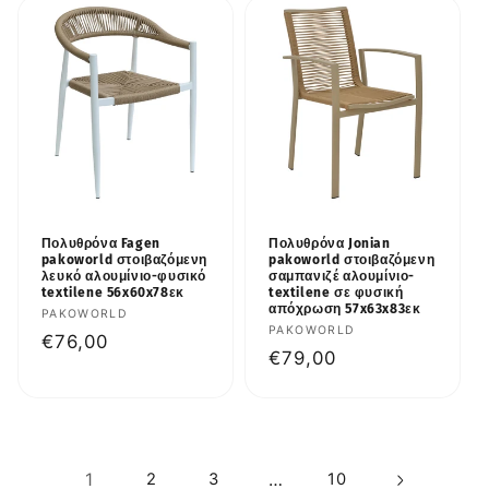
Πολυθρόνα Fagen
Πολυθρόνα Jonian
pakoworld στοιβαζόμενη
pakoworld στοιβαζόμενη
λευκό αλουμίνιο-φυσικό
σαμπανιζέ αλουμίνιο-
textilene 56x60x78εκ
textilene σε φυσική
απόχρωση 57x63x83εκ
Προμηθευτής:
PAKOWORLD
Προμηθευτής:
PAKOWORLD
Κανονική
€76,00
Κανονική
€79,00
τιμή
τιμή
1
2
3
…
10