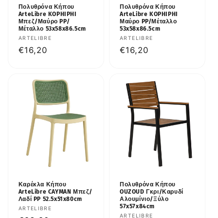
Πολυθρόνα Κήπου
Πολυθρόνα Κήπου
ArteLibre KOPHIPHI
ArteLibre KOPHIPHI
Μπεζ/Μαύρο PP/
Μαύρο PP/Μέταλλο
Μέταλλο 53x58x86.5cm
53x58x86.5cm
Προμηθευτής:
ARTELIBRE
Προμηθευτής:
ARTELIBRE
Κανονική
€16,20
Κανονική
€16,20
τιμή
τιμή
Καρέκλα Κήπου
Πολυθρόνα Κήπου
ArteLibre CAYMAN Μπεζ/
OUZOUD Γκρι/Καρυδί
Λαδί PP 52.5x51x80cm
Αλουμίνιο/Ξύλο
57x57x84cm
Προμηθευτής:
ARTELIBRE
Προμηθευτής:
ARTELIBRE