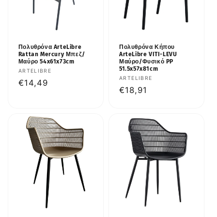
Πολυθρόνα ArteLibre
Πολυθρόνα Κήπου
Rattan Mercury Μπεζ/
ArteLibre VITI-LEVU
Μαύρο 54x61x73cm
Μαύρο/Φυσικό PP
51.5x57x81cm
Προμηθευτής:
ARTELIBRE
Προμηθευτής:
ARTELIBRE
Κανονική
€14,49
Κανονική
€18,91
τιμή
τιμή