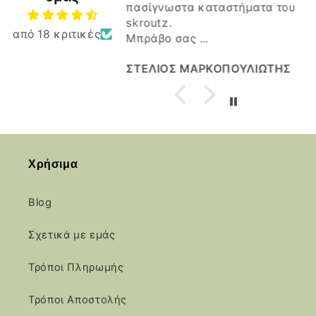
πασίγνωστα καταστήματα του
skroutz.
από 18 κριτικές
Μπράβο σας
Καλη συνέχεια.
ς Κωτουλας
ΣΤΕΛΙΟΣ ΜΑΡΚΟΠΟΥΛΙΩΤΗΣ
Χρήσιμα
Blog
Σχετικά με εμάς
Τρόποι Πληρωμής
Τρόποι Αποστολής