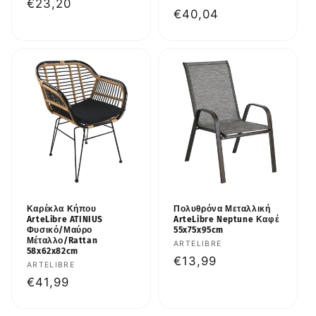
Κανονική
€23,20
Κανονική
€40,04
τιμή
τιμή
Καρέκλα Κήπου
Πολυθρόνα Μεταλλική
ArteLibre ATINIUS
ArteLibre Neptune Καφέ
Φυσικό/Μαύρο
55x75x95cm
Μέταλλο/Rattan
Προμηθευτής:
ARTELIBRE
58x62x82cm
Κανονική
€13,99
Προμηθευτής:
ARTELIBRE
τιμή
Κανονική
€41,99
τιμή