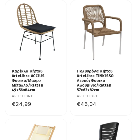
Καρέκλα Κήπου
Πολυθρόνα Κήπου
ArteLibre ACCIUS
ArteLibre TINKISSO
Φυσικό/Μαύρο
Λευκό/Φυσικό
Μέταλλο/Rattan
Αλουμίνιο/Rattan
49x56x84cm
57x63x82cm
Προμηθευτής:
ARTELIBRE
Προμηθευτής:
ARTELIBRE
Κανονική
€24,99
Κανονική
€46,04
τιμή
τιμή