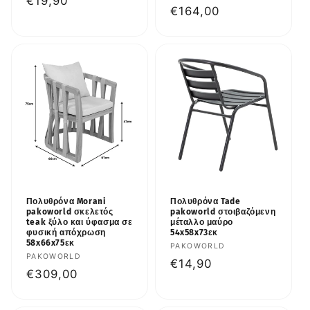
Κανονική
€19,90
Κανονική
€164,00
τιμή
τιμή
Πολυθρόνα Morani
Πολυθρόνα Tade
pakoworld σκελετός
pakoworld στοιβαζόμενη
teak ξύλο και ύφασμα σε
μέταλλο μαύρο
φυσική απόχρωση
54x58x73εκ
58x66x75εκ
Προμηθευτής:
PAKOWORLD
Προμηθευτής:
PAKOWORLD
Κανονική
€14,90
Κανονική
€309,00
τιμή
τιμή