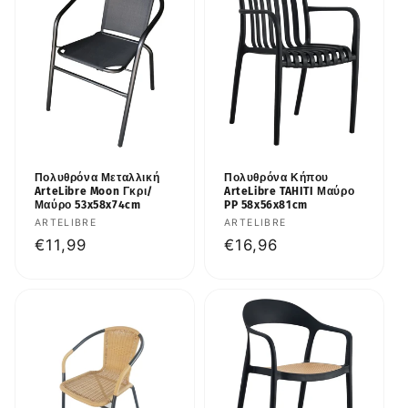
Πολυθρόνα Μεταλλική
Πολυθρόνα Κήπου
ArteLibre Moon Γκρι/
ArteLibre TAHITI Μαύρο
Μαύρο 53x58x74cm
PP 58x56x81cm
Προμηθευτής:
ARTELIBRE
Προμηθευτής:
ARTELIBRE
Κανονική
€11,99
Κανονική
€16,96
τιμή
τιμή