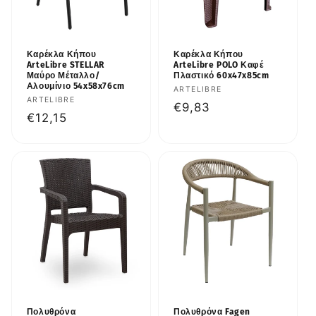
Καρέκλα Κήπου
Καρέκλα Κήπου
ArteLibre STELLAR
ArteLibre POLO Καφέ
Μαύρο Μέταλλο/
Πλαστικό 60x47x85cm
Αλουμίνιο 54x58x76cm
Προμηθευτής:
ARTELIBRE
Προμηθευτής:
ARTELIBRE
Κανονική
€9,83
Κανονική
€12,15
τιμή
τιμή
Πολυθρόνα
Πολυθρόνα Fagen