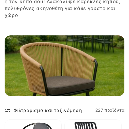
λ
ή τον κήπο σου! Ανακάλυψε καρέκλες κήπου,
πολυθρόνες σκηνοθέτη για κάθε γούστο και
ο
χώρο
γ
ή
:
Φιλτράρισμα και ταξινόμηση
227 προϊόντα