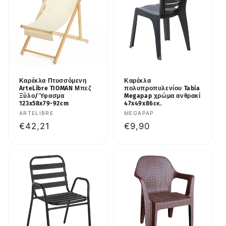
Καρέκλα Πτυσσόμενη
Καρέκλα
ArteLibre TIOMAN Μπεζ
πολυπροπυλενίου Tabia
Ξύλο/Ύφασμα
Megapap χρώμα ανθρακί
123x58x79-92cm
47x49x86εκ.
Προμηθευτής:
ARTELIBRE
Προμηθευτής:
MEGAPAP
Κανονική
€42,21
Κανονική
€9,90
τιμή
τιμή