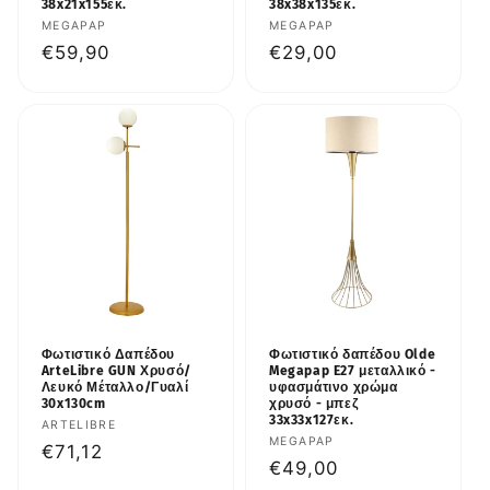
38x21x155εκ.
38x38x135εκ.
Προμηθευτής:
MEGAPAP
Προμηθευτής:
MEGAPAP
Κανονική
€59,90
Κανονική
€29,00
τιμή
τιμή
Φωτιστικό Δαπέδου
Φωτιστικό δαπέδου Olde
ArteLibre GUN Χρυσό/
Megapap E27 μεταλλικό -
Λευκό Μέταλλο/Γυαλί
υφασμάτινο χρώμα
30x130cm
χρυσό - μπεζ
33x33x127εκ.
Προμηθευτής:
ARTELIBRE
Προμηθευτής:
MEGAPAP
Κανονική
€71,12
Κανονική
€49,00
τιμή