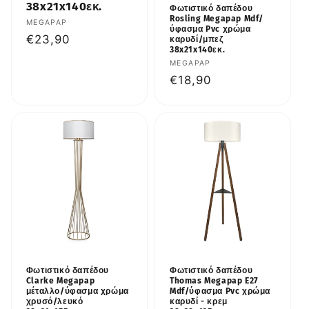
38x21x140εκ.
Φωτιστικό δαπέδου
Rosling Megapap Mdf/
Προμηθευτής:
MEGAPAP
ύφασμα Pvc χρώμα
Κανονική
€23,90
καρυδί/μπεζ
38x21x140εκ.
τιμή
Προμηθευτής:
MEGAPAP
Κανονική
€18,90
τιμή
Φωτιστικό δαπέδου
Φωτιστικό δαπέδου
Clarke Megapap
Thomas Megapap E27
μέταλλο/ύφασμα χρώμα
Mdf/ύφασμα Pvc χρώμα
χρυσό/λευκό
καρυδί - κρεμ