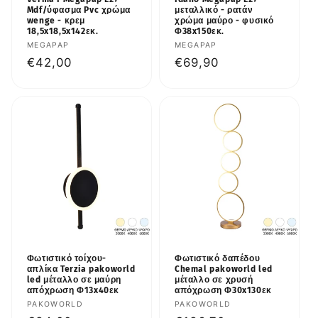
Mdf/ύφασμα Pvc χρώμα
μεταλλικό - ρατάν
wenge - κρεμ
χρώμα μαύρο - φυσικό
18,5x18,5x142εκ.
Φ38x150εκ.
Προμηθευτής:
MEGAPAP
Προμηθευτής:
MEGAPAP
Κανονική
€42,00
Κανονική
€69,90
τιμή
τιμή
Φωτιστικό τοίχου-
Φωτιστικό δαπέδου
απλίκα Terzia pakoworld
Chemal pakoworld led
led μέταλλο σε μαύρη
μέταλλο σε χρυσή
απόχρωση Φ13x40εκ
απόχρωση Φ30x130εκ
Προμηθευτής:
PAKOWORLD
Προμηθευτής:
PAKOWORLD