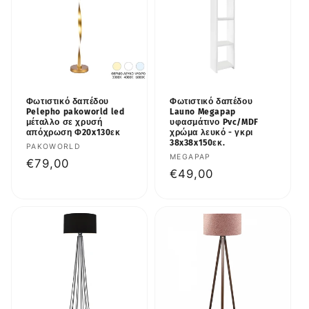
Φωτιστικό δαπέδου
Φωτιστικό δαπέδου
Pelepho pakoworld led
Launo Megapap
μέταλλο σε χρυσή
υφασμάτινο Pvc/MDF
απόχρωση Φ20x130εκ
χρώμα λευκό - γκρι
38x38x150εκ.
Προμηθευτής:
PAKOWORLD
Προμηθευτής:
MEGAPAP
Κανονική
€79,00
Κανονική
€49,00
τιμή
τιμή