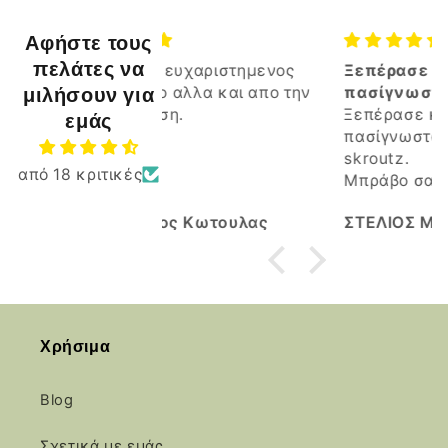
Αφήστε τους
πελάτες να
ευχαριστημενος
Ξεπέρασε κατα πολυ αλλα
ο αλλα και απο την
μιλήσουν για
πασίγνωστα καταστήματα
η.
του skroutz
Ξεπέρασε κατα πολυ αλλα
εμάς
πασίγνωστα καταστήματα του
skroutz.
από 18 κριτικές
Μπράβο σας
Καλη συνέχεια.
ς Κωτουλας
ΣΤΕΛΙΟΣ ΜΑΡΚΟΠΟΥΛΙΩΤΗΣ
Χρήσιμα
Blog
Σχετικά με εμάς