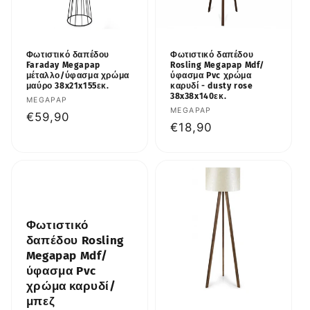
Φωτιστικό δαπέδου
Φωτιστικό δαπέδου
Faraday Megapap
Rosling Megapap Mdf/
μέταλλο/ύφασμα χρώμα
ύφασμα Pvc χρώμα
μαύρο 38x21x155εκ.
καρυδί - dusty rose
38x38x140εκ.
Προμηθευτής:
MEGAPAP
Προμηθευτής:
MEGAPAP
Κανονική
€59,90
Κανονική
€18,90
τιμή
τιμή
Φωτιστικό
δαπέδου Rosling
Megapap Mdf/
ύφασμα Pvc
χρώμα καρυδί/
μπεζ