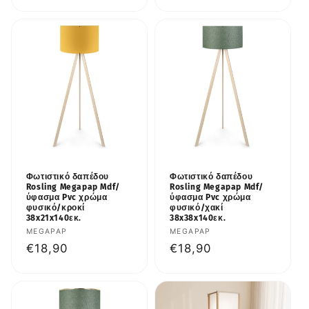
τιμή
Φωτιστικό δαπέδου
Φωτιστικό δαπέδου
Rosling Megapap Mdf/
Rosling Megapap Mdf/
ύφασμα Pvc χρώμα
ύφασμα Pvc χρώμα
φυσικό/κροκί
φυσικό/χακί
38x21x140εκ.
38x38x140εκ.
Προμηθευτής:
MEGAPAP
Προμηθευτής:
MEGAPAP
Κανονική
€18,90
Κανονική
€18,90
τιμή
τιμή