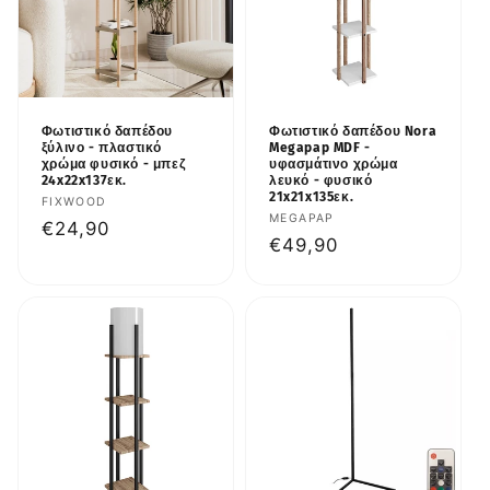
Φωτιστικό δαπέδου
Φωτιστικό δαπέδου Nora
ξύλινο - πλαστικό
Megapap MDF -
χρώμα φυσικό - μπεζ
υφασμάτινο χρώμα
24x22x137εκ.
λευκό - φυσικό
21x21x135εκ.
Προμηθευτής:
FIXWOOD
Προμηθευτής:
MEGAPAP
Κανονική
€24,90
Κανονική
€49,90
τιμή
τιμή