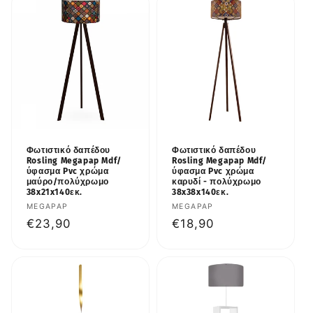
γ
ή
:
Φωτιστικό δαπέδου
Φωτιστικό δαπέδου
Rosling Megapap Mdf/
Rosling Megapap Mdf/
ύφασμα Pvc χρώμα
ύφασμα Pvc χρώμα
μαύρο/πολύχρωμο
καρυδί - πολύχρωμο
38x21x140εκ.
38x38x140εκ.
Προμηθευτής:
MEGAPAP
Προμηθευτής:
MEGAPAP
Κανονική
€23,90
Κανονική
€18,90
τιμή
τιμή