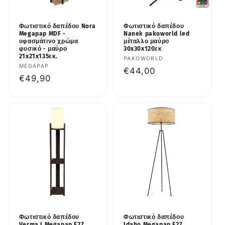
Φωτιστικό δαπέδου Nora
Φωτιστικό δαπέδου
Megapap MDF -
Nanek pakoworld led
υφασμάτινο χρώμα
μέταλλο μαύρο
φυσικό - μαύρο
30x30x120εκ
21x21x135εκ.
Προμηθευτής:
PAKOWORLD
Προμηθευτής:
MEGAPAP
Κανονική
€44,00
Κανονική
€49,90
τιμή
τιμή
Φωτιστικό δαπέδου
Φωτιστικό δαπέδου
Verma I Megapap E27
Idaho Megapap E27