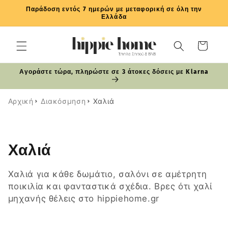
μετάβαση
Παράδοση εντός 7 ημερών με μεταφορική σε όλη την
στο
Ελλάδα
περιεχόμενο
Καλάθι
Αγοράστε τώρα, πληρώστε σε 3 άτοκες δόσεις με Klarna
Αρχική
Διακόσμηση
Χαλιά
Σ
Χαλιά
υ
Χαλιά για κάθε δωμάτιο, σαλόνι σε αμέτρητη
λ
ποικιλία και φανταστικά σχέδια. Βρες ότι χαλί
μηχανής θέλεις στο hippiehome.gr
λ