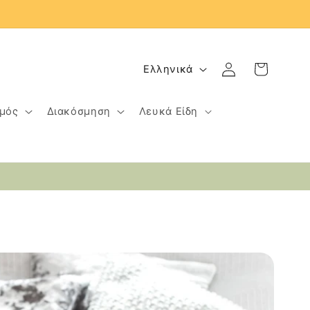
Γ
Σύνδεση
Καλάθι
Ελληνικά
λ
ώ
μός
Διακόσμηση
Λευκά Είδη
σ
σ
α