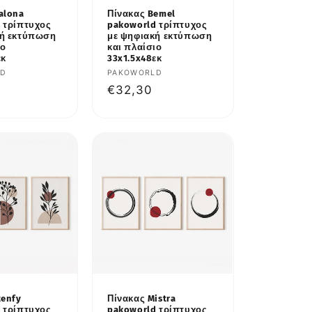
alona
Πίνακας Bemel
 τρίπτυχος
pakoworld τρίπτυχος
κή εκτύπωση
με ψηφιακή εκτύπωση
ιο
και πλαίσιο
εκ
33x1.5x48εκ
υτής:
LD
Προμηθευτής:
PAKOWORLD
κή
Κανονική
€32,30
τιμή
tenfy
Πίνακας Mistra
 τρίπτυχος
pakoworld τρίπτυχος