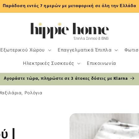
Παράδοση εντός 7 ημερών με μεταφορική σε όλη την Ελλάδα
 Εξωτερικού Χώρου
Επαγγελματικά Έπιπλα
Φωτισ
Ηλεκτρικές Συσκευές
Επικοινωνία
Αγοράστε τώρα, πληρώστε σε 3 άτοκες δόσεις με Klarna
Μαξιλάρια, Ρολόγια
ύ |