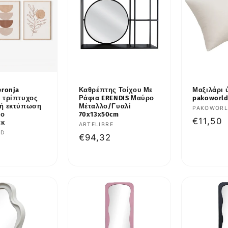
eronja
Καθρέπτης Τοίχου Με
Μαξιλάρι 
 τρίπτυχος
Ράφια ERENDIS Μαύρο
pakoworld
κή εκτύπωση
Μέταλλο/Γυαλί
Προμηθε
PAKOWOR
ιο
70x13x50cm
Κανονι
€11,50
εκ
Προμηθευτής:
ARTELIBRE
τιμή
υτής:
LD
Κανονική
€94,32
κή
τιμή