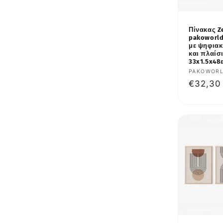
Πίνακας Ze
pakoworld
με ψηφια
και πλαίσ
33x1.5x48
Προμηθε
PAKOWOR
Κανονι
€32,30
τιμή