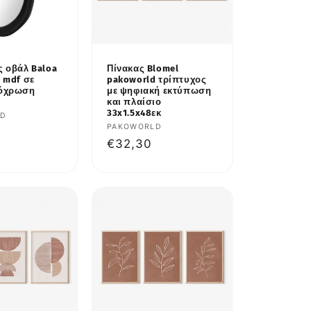
 οβάλ Baloa
Πίνακας Blomel
 mdf σε
pakoworld τρίπτυχος
όχρωση
με ψηφιακή εκτύπωση
και πλαίσιο
33x1.5x48εκ
υτής:
LD
Προμηθευτής:
PAKOWORLD
κή
Κανονική
€32,30
τιμή