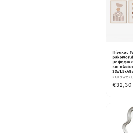
Πίνακας T
pakoworld
με ψηφια
και πλαίσ
33x1.5x48
Προμηθε
PAKOWOR
Κανονι
€32,30
τιμή