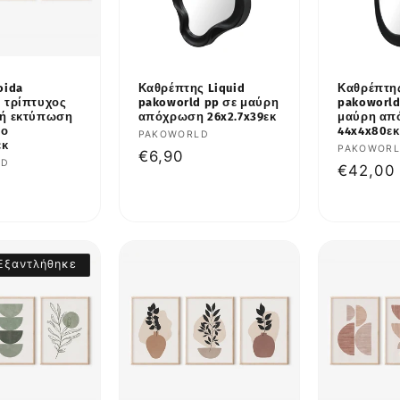
oida
Καθρέπτης Liquid
Καθρέπτης
 τρίπτυχος
pakoworld pp σε μαύρη
pakoworld
κή εκτύπωση
απόχρωση 26x2.7x39εκ
μαύρη απ
ιο
44x4x80εκ
Προμηθευτής:
PAKOWORLD
εκ
Προμηθε
PAKOWOR
Κανονική
€6,90
υτής:
LD
Κανονι
€42,00
τιμή
κή
τιμή
Εξαντλήθηκε