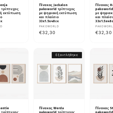
renja
Πίνακας Jackalon
Πίνακας H
 τρίπτυχος
pakoworld τρίπτυχος
pakoworld
κή εκτύπωση
με ψηφιακή εκτύπωση
με ψηφια
ιο
και πλαίσιο
και πλαίσ
εκ
33x1.5x48εκ
33x1.5x48
υτής:
LD
Προμηθευτής:
PAKOWORLD
Προμηθε
PAKOWOR
κή
Κανονική
€32,30
Κανονι
€32,30
τιμή
τιμή
Εξαντλήθηκε
lentie
Πίνακας Werda
Πίνακας S
 τρίπτυχος
pakoworld τρίπτυχος
pakoworld