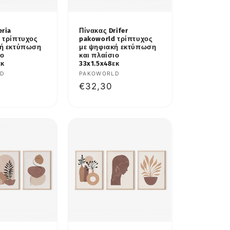
eria
Πίνακας Drifer
 τρίπτυχος
pakoworld τρίπτυχος
κή εκτύπωση
με ψηφιακή εκτύπωση
ιο
και πλαίσιο
εκ
33x1.5x48εκ
υτής:
LD
Προμηθευτής:
PAKOWORLD
κή
Κανονική
€32,30
τιμή