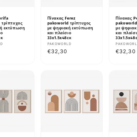
rifa
Πίνακας Ferez
Πίνακας P
 τρίπτυχος
pakoworld τρίπτυχος
pakoworld
κή εκτύπωση
με ψηφιακή εκτύπωση
με ψηφια
ιο
και πλαίσιο
και πλαίσ
εκ
33x1.5x48εκ
33x1.5x48
υτής:
LD
Προμηθευτής:
PAKOWORLD
Προμηθε
PAKOWOR
κή
Κανονική
€32,30
Κανονι
€32,30
τιμή
τιμή