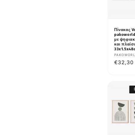
Πίνακας V
pakoworld
με ψηφια
και πλαίσ
33x1.5x48
Προμηθε
PAKOWOR
Κανονι
€32,30
τιμή