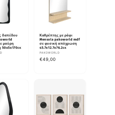
ς δαπέδου
Καθρέπτης με ράφι
koworld
Mensola pakoworld mdf
ε μαύρη
σε φυσική απόχρωση
 50x5x170εκ
45.7x12.7x76.2εκ
υτής:
LD
Προμηθευτής:
PAKOWORLD
κή
Κανονική
€49,00
τιμή