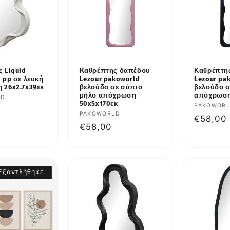
 Liquid
Καθρέπτης δαπέδου
Καθρέπτη
 pp σε λευκή
Lezour pakoworld
Lezour pa
 26x2.7x39εκ
βελούδο σε σάπιο
βελούδο σ
μήλο απόχρωση
απόχρωση
υτής:
LD
50x5x170εκ
Προμηθε
PAKOWOR
κή
Προμηθευτής:
PAKOWORLD
Κανονι
€58,00
Κανονική
€58,00
τιμή
τιμή
Εξαντλήθηκε