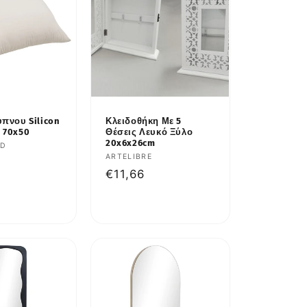
ύπνου Silicon
Κλειδοθήκη Με 5
 70x50
Θέσεις Λευκό Ξύλο
20x6x26cm
υτής:
LD
Προμηθευτής:
ARTELIBRE
κή
Κανονική
€11,66
τιμή