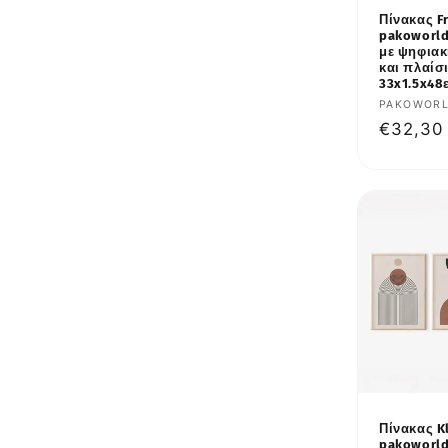
Πίνακας F
pakoworld
με ψηφια
και πλαίσ
33x1.5x48
Προμηθε
PAKOWOR
Κανονι
€32,30
τιμή
Πίνακας K
pakoworld