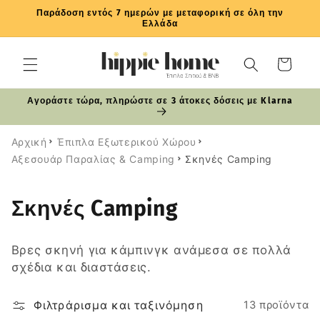
μετάβαση
Παράδοση εντός 7 ημερών με μεταφορική σε όλη την
στο
Ελλάδα
περιεχόμενο
Καλάθι
Αγοράστε τώρα, πληρώστε σε 3 άτοκες δόσεις με Klarna
Αρχική
Έπιπλα Εξωτερικού Χώρου
Αξεσουάρ Παραλίας & Camping
Σκηνές Camping
Σ
Σκηνές Camping
υ
Βρες σκηνή για κάμπινγκ ανάμεσα σε πολλά
λ
σχέδια και διαστάσεις.
λ
Φιλτράρισμα και ταξινόμηση
13 προϊόντα
ο