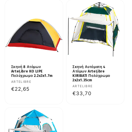
Σκηνή 8 Ατόμων
Σκηνή Αυτόματη 4
ArteLibre KO LIPE
Ατόμων ArteLibre
Πολύχρωμο 2.2x3x1.7m
KIRIBATI Πολύχρωμο
2x2x1.35cm
Προμηθευτής:
ARTELIBRE
Προμηθευτής:
ARTELIBRE
Κανονική
€22,65
Κανονική
€33,70
τιμή
τιμή