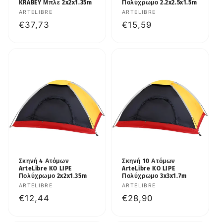
KRABEY Μπλε 2x2x1.35m
Πολύχρωμο 2.2x2.5x1.5m
Προμηθευτής:
ARTELIBRE
Προμηθευτής:
ARTELIBRE
Κανονική
€37,73
Κανονική
€15,59
τιμή
τιμή
Σκηνή 4 Ατόμων
Σκηνή 10 Ατόμων
ArteLibre KO LIPE
ArteLibre KO LIPE
Πολύχρωμο 2x2x1.35m
Πολύχρωμο 3x3x1.7m
Προμηθευτής:
ARTELIBRE
Προμηθευτής:
ARTELIBRE
Κανονική
€12,44
Κανονική
€28,90
τιμή
τιμή