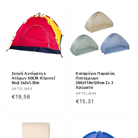
γ
ή
:
Σκηνή Αυτόματη 4
Καταφύγιο Παραλίας
Ατόμων SOLTA Κίτρινο/
Πολύχρωμο
Μοβ 2x2x1.35m
200x110x120cm Σε 3
Χρώματα
Προμηθευτής:
ARTELIBRE
Προμηθευτής:
ARTELIBRE
Κανονική
€19,58
Κανονική
€15,31
τιμή
τιμή