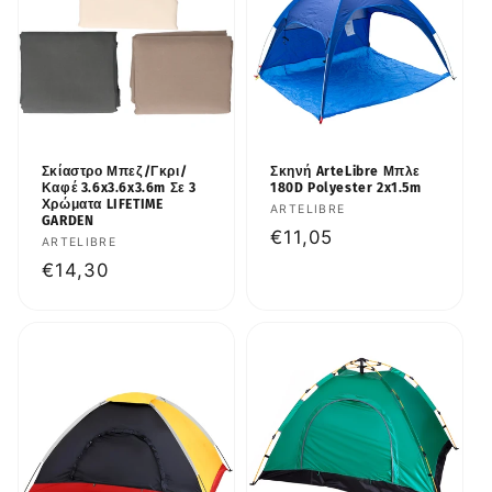
Σκίαστρο Μπεζ/Γκρι/
Σκηνή ArteLibre Μπλε
Καφέ 3.6x3.6x3.6m Σε 3
180D Polyester 2x1.5m
Χρώματα LIFETIME
Προμηθευτής:
ARTELIBRE
GARDEN
Κανονική
€11,05
Προμηθευτής:
ARTELIBRE
τιμή
Κανονική
€14,30
τιμή