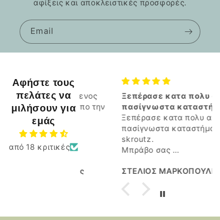
αφίξεις και αποκλειστικές προσφορές.
Email
Αφήστε τους
πελάτες να
ευχαριστημενος
Ξεπέρασε κατα πολυ αλλα
ο αλλα και απο την
μιλήσουν για
πασίγνωστα καταστήματα
η.
του skroutz
Ξεπέρασε κατα πολυ αλλα
εμάς
πασίγνωστα καταστήματα του
skroutz.
από 18 κριτικές
Μπράβο σας
Καλη συνέχεια.
ς Κωτουλας
ΣΤΕΛΙΟΣ ΜΑΡΚΟΠΟΥΛΙΩΤΗΣ