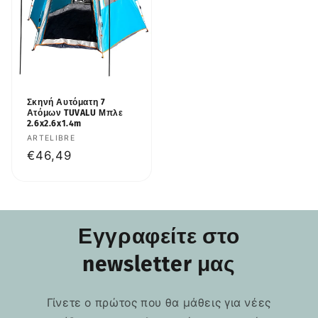
Σκηνή Αυτόματη 7
Ατόμων TUVALU Μπλε
2.6x2.6x1.4m
Προμηθευτής:
ARTELIBRE
Κανονική
€46,49
τιμή
Εγγραφείτε στο
newsletter μας
Γίνετε ο πρώτος που θα μάθεις για νέες