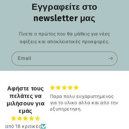
Εγγραφείτε στο
newsletter μας
Γίνετε ο πρώτος που θα μάθεις για νέες
αφίξεις και αποκλειστικές προσφορές.
Email
Αφήστε τους
πελάτες να
αρα πολυ ευχαριστημενος
Ξεπέρασε κατα πολυ 
ια το υλικο αλλα και απο την
μιλήσουν για
πασίγνωστα καταστ
ξυπηρετηση.
του skroutz
Ξεπέρασε κατα πολυ α
εμάς
πασίγνωστα καταστήμα
skroutz.
από 18 κριτικές
Μπράβο σας