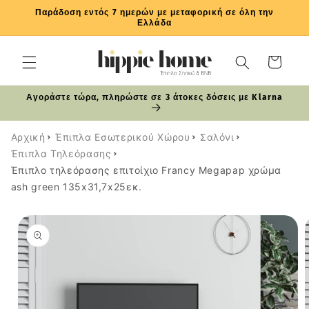
μετάβαση
Παράδοση εντός 7 ημερών με μεταφορική σε όλη την
στο
Ελλάδα
περιεχόμενο
Καλάθι
Αγοράστε τώρα, πληρώστε σε 3 άτοκες δόσεις με Klarna
Αρχική
Έπιπλα Εσωτερικού Χώρου
Σαλόνι
Έπιπλα Τηλεόρασης
Έπιπλο τηλεόρασης επιτοίχιο Francy Megapap χρώμα
ash green 135x31,7x25εκ.
Μετάβαση
στις
πληροφορίες
προϊόντος