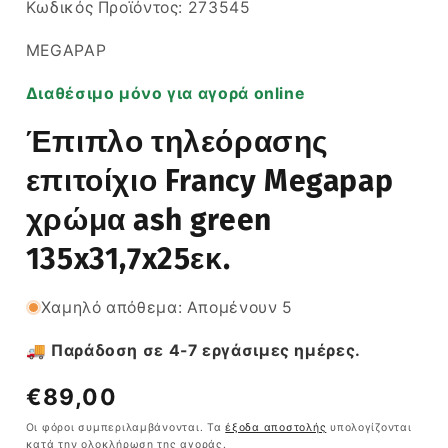
SKU:
Κωδικός Προϊόντος:
273545
MEGAPAP
Διαθέσιμο μόνο για αγορά online
Έπιπλο τηλεόρασης
επιτοίχιο Francy Megapap
χρώμα ash green
135x31,7x25εκ.
Χαμηλό απόθεμα: Απομένουν 5
🚚 Παράδοση σε 4-7 εργάσιμες ημέρες.
Κανονική
€89,00
τιμή
Οι φόροι συμπεριλαμβάνονται. Τα
έξοδα αποστολής
υπολογίζονται
κατά την ολοκλήρωση της αγοράς.