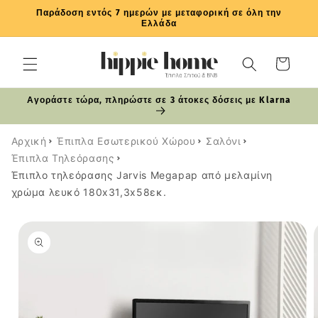
μετάβαση
Παράδοση εντός 7 ημερών με μεταφορική σε όλη την
στο
Ελλάδα
περιεχόμενο
Καλάθι
Αγοράστε τώρα, πληρώστε σε 3 άτοκες δόσεις με Klarna
Αρχική
Έπιπλα Εσωτερικού Χώρου
Σαλόνι
Έπιπλα Τηλεόρασης
Έπιπλο τηλεόρασης Jarvis Megapap από μελαμίνη
χρώμα λευκό 180x31,3x58εκ.
Μετάβαση
στις
πληροφορίες
προϊόντος