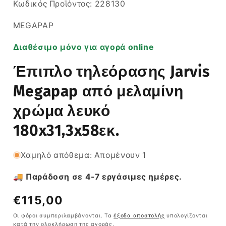
SKU:
Κωδικός Προϊόντος:
228130
MEGAPAP
Διαθέσιμο μόνο για αγορά online
Έπιπλο τηλεόρασης Jarvis
Megapap από μελαμίνη
χρώμα λευκό
180x31,3x58εκ.
Χαμηλό απόθεμα: Απομένουν 1
🚚 Παράδοση σε 4-7 εργάσιμες ημέρες.
Κανονική
€115,00
τιμή
Οι φόροι συμπεριλαμβάνονται. Τα
έξοδα αποστολής
υπολογίζονται
κατά την ολοκλήρωση της αγοράς.