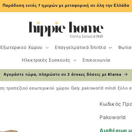
Παράδοση εντός 7 ημερών με μεταφορική σε όλη την Ελλάδα
 Εξωτερικού Χώρου
Επαγγελματικά Έπιπλα
Φωτισ
Ηλεκτρικές Συσκευές
Επικοινωνία
Αγοράστε τώρα, πληρώστε σε 3 άτοκες δόσεις με Klarna
ση τραπεζιού εσωτερικού χώρου Galy pakoworld mindi ξύλο
Κωδικός Προ
Pakoworld
Διαθέσιμο μ