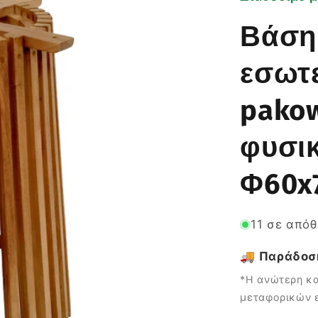
Βάση
εσωτε
pakow
φυσι
Φ60x
11 σε από
🚚 Παράδοση
*Η ανώτερη κα
μεταφορικών ε