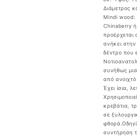
Διάμετρος κ
Mindi wood:
Chinaberry ή
προέρχεται α
ανήκει στην 
δέντρο που 
Νοτιοανατολ
συνήθως μια
από ανοιχτό
Έχει ίσια, 
Χρησιμοποιε
κρεβάτια, τ
σε ξυλουργι
φθορά.Οδηγί
συντήρηση τ