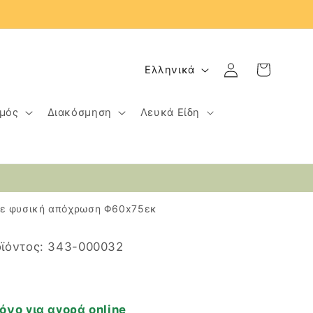
Γ
Σύνδεση
Καλάθι
Ελληνικά
λ
ώ
μός
Διακόσμηση
Λευκά Είδη
σ
σ
α
 σε φυσική απόχρωση Φ60x75εκ
SKU:
ϊόντος:
343-000032
όνο για αγορά online