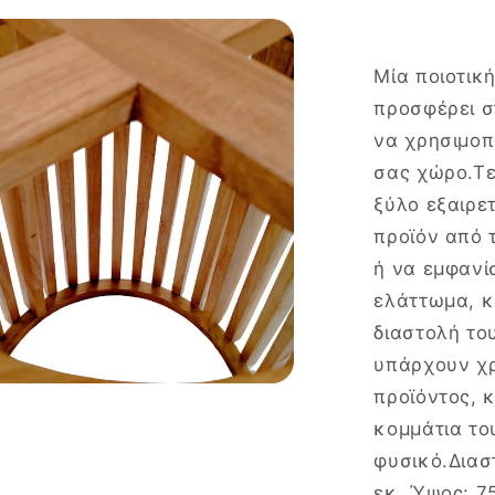
Φ60x75εκ
Μία ποιοτικ
προσφέρει σ
να χρησιμοπ
σας χώρο.Τε
ξύλο εξαιρε
προϊόν από 
ή να εμφανί
ελάττωμα, κ
διαστολή το
υπάρχουν χρ
προϊόντος, 
κομμάτια το
φυσικό.Διασ
εκ. Ύψος: 7