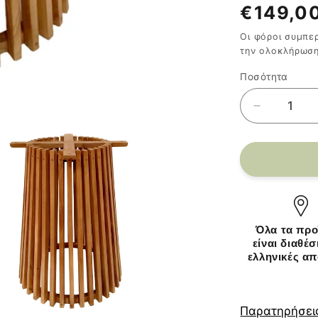
Κανονι
€149,0
τιμή
Οι φόροι συμπε
την ολοκλήρωση
Ποσότητα
Ποσότητα
Μείωση
ποσότητα
για
Βάση
τραπεζιού
εσωτερικο
χώρου
Galy
Όλα τα προ
pakoworl
είναι διαθέσ
mindi
ελληνικές α
ξύλο
σε
φυσική
Παρατηρήσεις
απόχρωσ