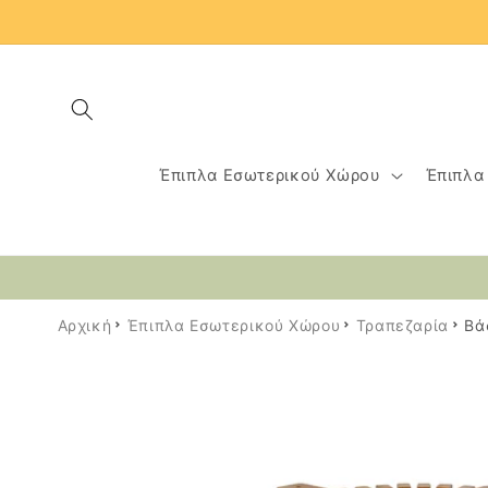
μετάβαση
στο
περιεχόμενο
Έπιπλα Εσωτερικού Χώρου
Έπιπλα
Αρχική
Έπιπλα Εσωτερικού Χώρου
Τραπεζαρία
Βά
Μετάβαση
στις
πληροφορίες
προϊόντος