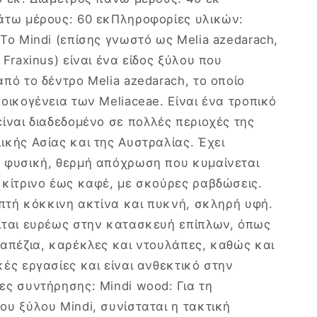
άτω μέρους: 60 εκΠληροφορίες υλικών:
 Το Mindi (επίσης γνωστό ως Melia azedarach,
 Fraxinus) είναι ένα είδος ξύλου που
πό το δέντρο Melia azedarach, το οποίο
οικογένεια των Meliaceae. Είναι ένα τροπικό
είναι διαδεδομένο σε πολλές περιοχές της
ικής Ασίας και της Αυστραλίας. Έχει
 φυσική, θερμή απόχρωση που κυμαίνεται
 κίτρινο έως καφέ, με σκούρες ραβδώσεις.
λεπτή κόκκινη ακτίνα και πυκνή, σκληρή υφή.
ίται ευρέως στην κατασκευή επίπλων, όπως
ραπέζια, καρέκλες και ντουλάπες, καθώς και
κές εργασίες και είναι ανθεκτικό στην
ες συντήρησης: Mindi wood: Για τη
ου ξύλου Mindi, συνίσταται η τακτική