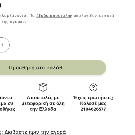
κή
0
ριλαμβάνονται. Τα
έξοδα αποστολής
υπολογίζονται κατά
 της αγοράς.
Αύξηση
ς
ποσότητας
για
Βάση
Προσθήκη στο καλάθι
τραπεζιού
ύ
εσωτερικού
χώρου
Galy
ϊόντα
Αποστολές με
Έχεις ερωτήσεις;
d
pakoworld
ιμα σε
μεταφορική σε όλη
Κάλεσέ μας
mindi
ποθήκες
την Ελλάδα
2104626577
ξύλο
σε
φυσική
: Διαβάστε πριν την αγορά
η
απόχρωση