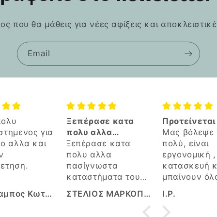
τος που θα μάθεις για νέες αφίξεις και αποκλειστικ
Email
ασε κατα
Προτείνεται
🔝
αλλα
Μας βόλεψε πάρα
νωστα
ασε κατα
πολύ, είναι
τήματα του
αλλα
εργονομική , καλή
z
νωστα
κατασκευή και
ήματα του
μπαίνουν όλα σε
z.
τάξη έχοντας
ΣΤΕΛΙΟΣ ΜΑΡΚΟΠΟΥΛΙΩΤΗΣ
I.P.
Κυριακη Χασ
ο σας
εύκολη πρόσβαση
υνέχεια.
στα πάντα