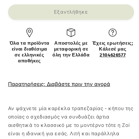
για
για
Καρέκλα
Καρέκλα
Εξαντλήθηκε
Zoi
Zoi
pakoworld
pakoworld
pp
pp
σε
σε
Όλα τα προϊόντα
Αποστολές με
Έχεις ερωτήσεις;
σκούρη
σκούρη
είναι διαθέσιμα
μεταφορική σε
Κάλεσέ μας
πράσινη
πράσινη
σε ελληνικές
όλη την Ελλάδα
2104626577
απόχρωση
απόχρωση
αποθήκες
42x58x79εκ
42x58x79εκ
Παρατηρήσεις: Διαβάστε πριν την αγορά
Αν ψάχνετε μία καρέκλα τραπεζαρίας - κήπου της
οποίας ο σχεδιασμός να συνδυάζει άρτια
αισθητικά το κλασσικό με το μοντέρνο τότε η Zoi
είναι η ιδανική για εσάς. Λιτή και παράλληλα