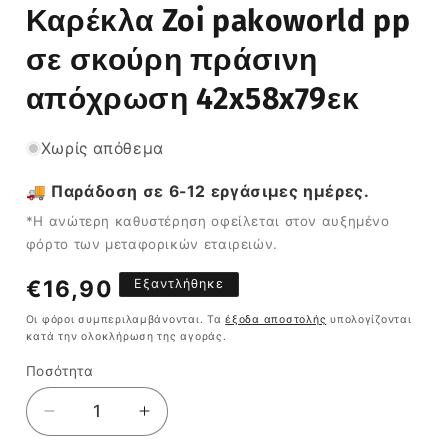
Καρέκλα Zoi pakoworld pp
σε σκούρη πράσινη
απόχρωση 42x58x79εκ
Χωρίς απόθεμα
🚚 Παράδοση σε 6-12 εργάσιμες ημέρες.
*Η ανώτερη καθυστέρηση οφείλεται στον αυξημένο
φόρτο των μεταφορικών εταιρειών.
Κανονική
€16,90
Εξαντλήθηκε
τιμή
Οι φόροι συμπεριλαμβάνονται. Τα
έξοδα αποστολής
υπολογίζονται
κατά την ολοκλήρωση της αγοράς.
Ποσότητα
Ποσότητα
Μείωση
Αύξηση
ποσότητας
ποσότητας