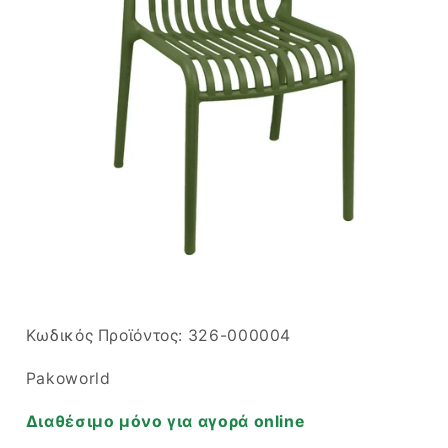
Άνοιγμα
μέσου
1
στο
SKU:
Κωδικός Προϊόντος:
326-000004
βοηθητικό
παράθυρο
Pakoworld
Διαθέσιμο μόνο για αγορά online