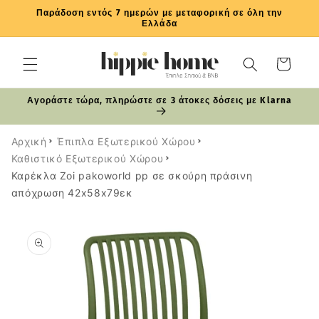
μετάβαση
Παράδοση εντός 7 ημερών με μεταφορική σε όλη την
στο
Ελλάδα
περιεχόμενο
Καλάθι
Αγοράστε τώρα, πληρώστε σε 3 άτοκες δόσεις με Klarna
Αρχική
Έπιπλα Εξωτερικού Χώρου
Καθιστικό Εξωτερικού Χώρου
Καρέκλα Zoi pakoworld pp σε σκούρη πράσινη
απόχρωση 42x58x79εκ
Μετάβαση
στις
πληροφορίες
προϊόντος