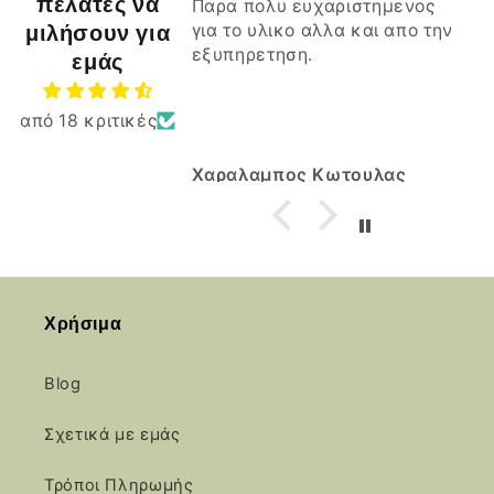
πελάτες να
Παρα πολυ ευχαριστημενος
Ξεπέ
μιλήσουν για
για το υλικο αλλα και απο την
πασί
εξυπηρετηση.
του s
Ξεπέ
εμάς
πασί
skrou
από 18 κριτικές
Μπρά
Καλη 
Χαραλαμπος Κωτουλας
ΣΤΕΛ
Χρήσιμα
Blog
Σχετικά με εμάς
Τρόποι Πληρωμής