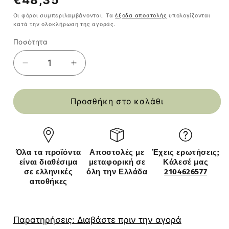
τιμή
Οι φόροι συμπεριλαμβάνονται. Τα
έξοδα αποστολής
υπολογίζονται
κατά την ολοκλήρωση της αγοράς.
Ποσότητα
Ποσότητα
Μείωση
Αύξηση
ποσότητας
ποσότητας
για
για
Κρεμάστρα
Κρεμάστρα
Προσθήκη στο καλάθι
Δαπέδου
Δαπέδου
AADAN
AADAN
Λευκό
Λευκό
Μοριοσανίδα/
Μοριοσανίδα/
Όλα τα προϊόντα
Αποστολές με
Έχεις ερωτήσεις;
Μέταλλο
Μέταλλο
είναι διαθέσιμα
μεταφορική σε
Κάλεσέ μας
93.5x36x120cm
93.5x36x120cm
σε ελληνικές
όλη την Ελλάδα
2104626577
αποθήκες
Παρατηρήσεις: Διαβάστε πριν την αγορά