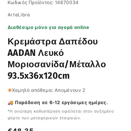
SKU:
Κωδικός Προϊόντος:
14870034
ArteLibre
Διαθέσιμο μόνο για αγορά online
Κρεμάστρα Δαπέδου
AADAN Λευκό
Μοριοσανίδα/Μέταλλο
93.5x36x120cm
Χαμηλό απόθεμα: Απομένουν 2
🚚 Παράδοση σε 6-12 εργάσιμες ημέρες.
*Η ανώτερη καθυστέρηση οφείλεται στον αυξημένο
φόρτο των μεταφορικών εταιρειών.
Κανονική
€48,35