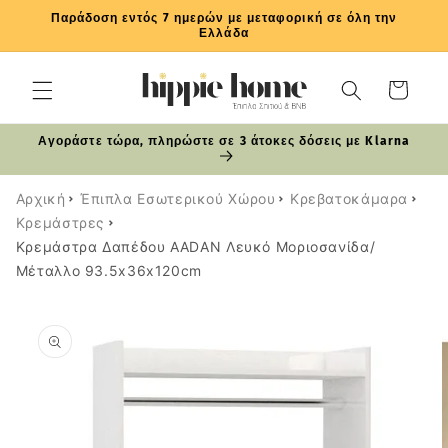
μετάβαση
Παράδοση εντός 7 ημερών με μεταφορική σε όλη την
στο
Ελλάδα
περιεχόμενο
Καλάθι
Αγοράστε τώρα, πληρώστε σε 3 άτοκες δόσεις με Klarna
Αρχική
Έπιπλα Εσωτερικού Χώρου
Κρεβατοκάμαρα
Κρεμάστρες
Κρεμάστρα Δαπέδου AADAN Λευκό Μοριοσανίδα/
Μέταλλο 93.5x36x120cm
Μετάβαση
στις
πληροφορίες
προϊόντος