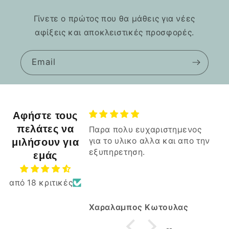
Γίνετε ο πρώτος που θα μάθεις για νέες
αφίξεις και αποκλειστικές προσφορές.
Email
Αφήστε τους
πελάτες να
Παρα πολυ ευχαριστημενος
Ξεπέρασε κατα πο
για το υλικο αλλα και απο την
μιλήσουν για
πασίγνωστα κατα
εξυπηρετηση.
του skroutz
Ξεπέρασε κατα πολ
εμάς
πασίγνωστα καταστ
skroutz.
από 18 κριτικές
Μπράβο σας
Καλη συνέχεια.
Χαραλαμπος Κωτουλας
ΣΤΕΛΙΟΣ ΜΑΡΚΟΠ