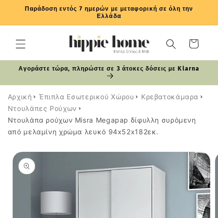
μετάβαση
Παράδοση εντός 7 ημερών με μεταφορική σε όλη την
στο
Ελλάδα
περιεχόμενο
Καλάθι
Αγοράστε τώρα, πληρώστε σε 3 άτοκες δόσεις με Klarna
Αρχική
Έπιπλα Εσωτερικού Χώρου
Κρεβατοκάμαρα
Ντουλάπες Ρούχων
Ντουλάπα ρούχων Misra Megapap δίφυλλη συρόμενη
από μελαμίνη χρώμα λευκό 94x52x182εκ.
Μετάβαση
στις
πληροφορίες
προϊόντος