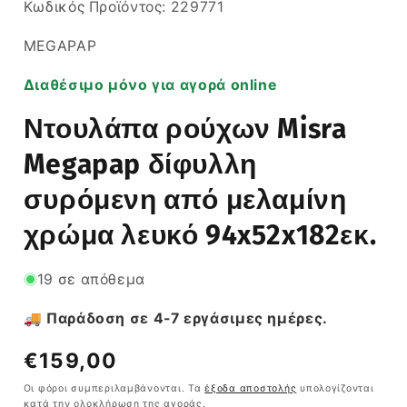
SKU:
Κωδικός Προϊόντος:
229771
MEGAPAP
Διαθέσιμο μόνο για αγορά online
Ντουλάπα ρούχων Misra
Megapap δίφυλλη
συρόμενη από μελαμίνη
χρώμα λευκό 94x52x182εκ.
19 σε απόθεμα
🚚 Παράδοση σε 4-7 εργάσιμες ημέρες.
Κανονική
€159,00
τιμή
Οι φόροι συμπεριλαμβάνονται. Τα
έξοδα αποστολής
υπολογίζονται
κατά την ολοκλήρωση της αγοράς.