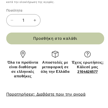
κατά την ολοκλήρωση της αγοράς.
Ποσότητα
Ποσότητα
Μείωση
Αύξηση
ποσότητας
ποσότητας
για
για
Ραφιέρα
Ραφιέρα
Προσθήκη στο καλάθι
δαπέδου
δαπέδου
πλαστική
πλαστική
-
-
ξύλινη
ξύλινη
Όλα τα προϊόντα
Αποστολές με
Έχεις ερωτήσεις;
χρώμα
χρώμα
είναι διαθέσιμα
μεταφορική σε
Κάλεσέ μας
φυσικό
φυσικό
σε ελληνικές
όλη την Ελλάδα
2104626577
-
-
αποθήκες
μπεζ
μπεζ
45x38x79εκ.
45x38x79εκ.
Παρατηρήσεις: Διαβάστε πριν την αγορά