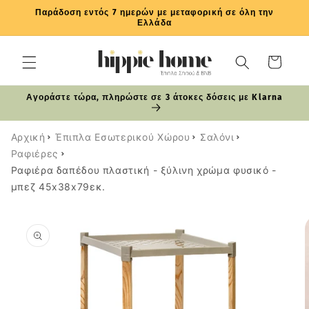
μετάβαση
Παράδοση εντός 7 ημερών με μεταφορική σε όλη την
στο
Ελλάδα
περιεχόμενο
Καλάθι
Αγοράστε τώρα, πληρώστε σε 3 άτοκες δόσεις με Klarna
Αρχική
Έπιπλα Εσωτερικού Χώρου
Σαλόνι
Ραφιέρες
Ραφιέρα δαπέδου πλαστική - ξύλινη χρώμα φυσικό -
μπεζ 45x38x79εκ.
Μετάβαση
στις
πληροφορίες
προϊόντος