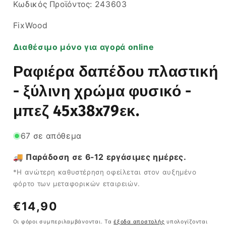
SKU:
Κωδικός Προϊόντος:
243603
FixWood
Διαθέσιμο μόνο για αγορά online
Ραφιέρα δαπέδου πλαστική
- ξύλινη χρώμα φυσικό -
μπεζ 45x38x79εκ.
67 σε απόθεμα
🚚 Παράδοση σε 6-12 εργάσιμες ημέρες.
*Η ανώτερη καθυστέρηση οφείλεται στον αυξημένο
φόρτο των μεταφορικών εταιρειών.
Κανονική
€14,90
τιμή
Οι φόροι συμπεριλαμβάνονται. Τα
έξοδα αποστολής
υπολογίζονται