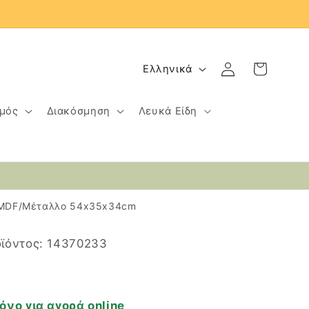
Γ
Σύνδεση
Καλάθι
Ελληνικά
λ
ώ
μός
Διακόσμηση
Λευκά Είδη
σ
σ
α
ό MDF/Μέταλλο 54x35x34cm
SKU:
ϊόντος:
14370233
όνο για αγορά online