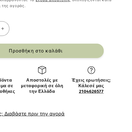
 της αγοράς.
Αύξηση
ς
ποσότητας
για
Ραφιέρα
Προσθήκη στο καλάθι
Κουζίνας
ArteLibre
BEAVER
Δρυς/
ϊόντα
Αποστολές με
Έχεις ερωτήσεις;
Λευκό
ιμα σε
μεταφορική σε όλη
Κάλεσέ μας
MDF/
ποθήκες
την Ελλάδα
2104626577
Μέταλλο
4cm
54x35x34cm
: Διαβάστε πριν την αγορά