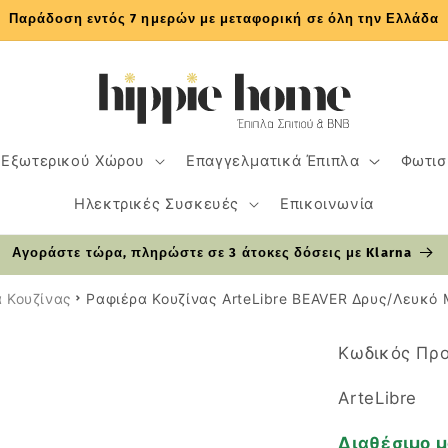
Παράδοση εντός 7 ημερών με μεταφορική σε όλη την Ελλάδα
 Εξωτερικού Χώρου
Επαγγελματικά Έπιπλα
Φωτισ
Ηλεκτρικές Συσκευές
Επικοινωνία
Αγοράστε τώρα, πληρώστε σε 3 άτοκες δόσεις με Klarna
 Κουζίνας
Ραφιέρα Κουζίνας ArteLibre BEAVER Δρυς/Λευκ
Κωδικός Προ
ArteLibre
Διαθέσιμο μ