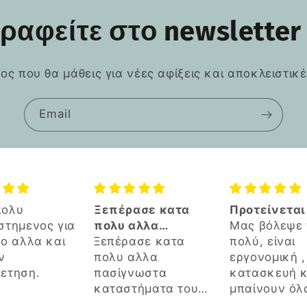
ραφείτε στο newsletter
τος που θα μάθεις για νέες αφίξεις και αποκλειστικ
Email
ασε κατα
Προτείνεται
🔝
αλλα
Μας βόλεψε πάρα
νωστα
ασε κατα
πολύ, είναι
τήματα του
αλλα
εργονομική , καλή
z
νωστα
κατασκευή και
τήματα του
μπαίνουν όλα σε
z.
τάξη έχοντας