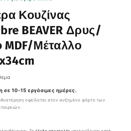
έρα Κουζίνας
ibre BEAVER Δρυς/
ό MDF/Μέταλλο
5x34cm
θεμα
 σε 10-15 εργάσιμες ημέρες.
θυστέρηση οφείλεται στον αυξημένο φόρτο των
ταιρειών.
κή
ριλαμβάνονται. Τα
έξοδα αποστολής
υπολογίζονται κατά