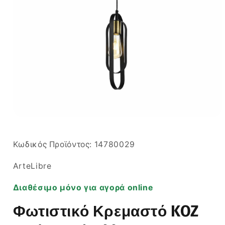
Άνοιγμα
μέσου
1
στο
SKU:
Κωδικός Προϊόντος:
14780029
βοηθητικό
παράθυρο
ArteLibre
Διαθέσιμο μόνο για αγορά online
Φωτιστικό Κρεμαστό KOZ