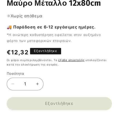
Μαύρο Μέταλλο 12x80cm
Χωρίς απόθεμα
🚚 Παράδοση σε 6-12 εργάσιμες ημέρες.
*Η ανώτερη καθυστέρηση οφείλεται στον αυξημένο
φόρτο των μεταφορικών εταιρειών.
Κανονική
€12,32
Εξαντλήθηκε
τιμή
Οι φόροι συμπεριλαμβάνονται. Τα
έξοδα αποστολής
υπολογίζονται
κατά την ολοκλήρωση της αγοράς.
Ποσότητα
Ποσότητα
Μείωση
Αύξηση
ποσότητας
ποσότητας
για
για
Φωτιστικό
Φωτιστικό
Εξαντλήθηκε
Κρεμαστό
Κρεμαστό
KOZ
KOZ