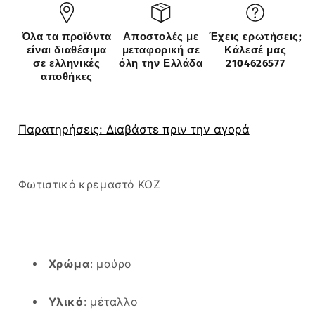
Μαύρο
Μαύρο
Μέταλλο
Μέταλλο
Όλα τα προϊόντα
Αποστολές με
Έχεις ερωτήσεις;
12x80cm
12x80cm
είναι διαθέσιμα
μεταφορική σε
Κάλεσέ μας
σε ελληνικές
όλη την Ελλάδα
2104626577
αποθήκες
Παρατηρήσεις: Διαβάστε πριν την αγορά
Φωτιστικό κρεμαστό KOZ
Χρώμα
: μαύρο
Υλικό
: μέταλλο