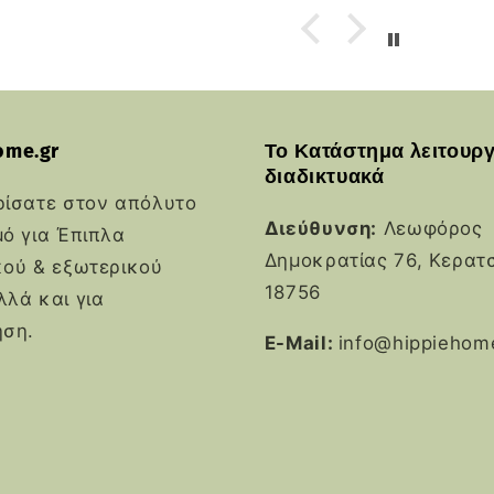
Καλη συνέχεια.
στα πάντα
ome.gr
Το Κατάστημα λειτουργ
διαδικτυακά
ρίσατε στον απόλυτο
Διεύθυνση:
Λεωφόρος
ό για Έπιπλα
Δημοκρατίας 76, Κερατσ
κού & εξωτερικού
18756
λά και για
ηση.
E-Mail:
info@hippiehom