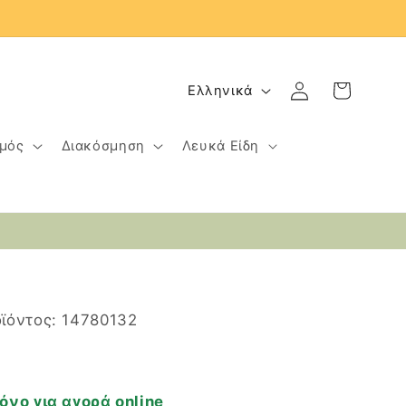
Γ
Σύνδεση
Καλάθι
Ελληνικά
λ
ώ
μός
Διακόσμηση
Λευκά Είδη
σ
σ
α
SKU:
ϊόντος:
14780132
όνο για αγορά online