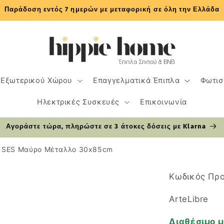
Παράδοση εντός 7 ημερών με μεταφορική σε όλη την Ελλάδα
 Εξωτερικού Χώρου
Επαγγελματικά Έπιπλα
Φωτισ
Ηλεκτρικές Συσκευές
Επικοινωνία
Αγοράστε τώρα, πληρώστε σε 3 άτοκες δόσεις με Klarna
ό SES Μαύρο Μέταλλο 30x85cm
Κωδικός Προ
ArteLibre
Διαθέσιμο μ