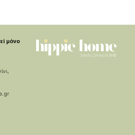
εί μόνο
ίνι,
e.gr