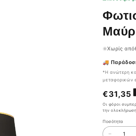
Φωτι
Μαύρ
Χωρίς από
🚚 Παράδοση
*Η ανώτερη κα
μεταφορικών ε
Κανονι
€31,35
τιμή
Οι φόροι συμπε
την ολοκλήρωση
Ποσότητα
Ποσότητα