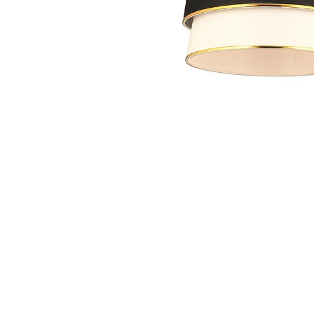
Άνοιγμα
μέσου
1
στο
βοηθητικό
παράθυρο