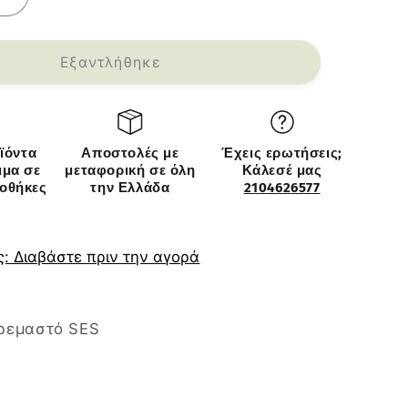
Αύξηση
ς
ποσότητας
για
Φωτιστικό
Εξαντλήθηκε
Κρεμαστό
SES
Μαύρο
Μέταλλο
ϊόντα
Αποστολές με
Έχεις ερωτήσεις;
30x85cm
ιμα σε
μεταφορική σε όλη
Κάλεσέ μας
ποθήκες
την Ελλάδα
2104626577
: Διαβάστε πριν την αγορά
ρεμαστό SES