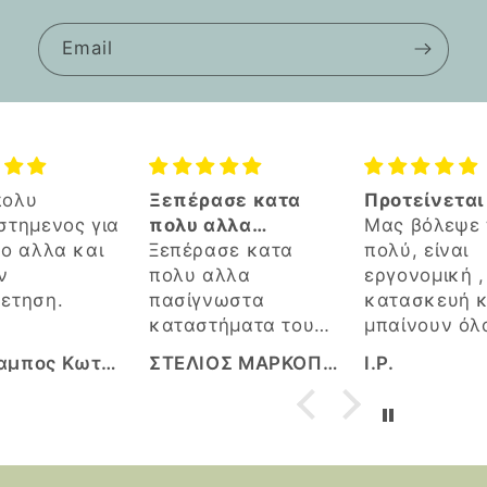
Email
πολυ
Ξεπέρασε κατα
Προτείνεται
στημενος για
πολυ αλλα
Μας βόλεψε
κο αλλα και
πασίγνωστα
Ξεπέρασε κατα
πολύ, είναι
ν
καταστήματα του
πολυ αλλα
εργονομική 
ετηση.
skroutz
πασίγνωστα
κατασκευή κ
καταστήματα του
μπαίνουν όλ
skroutz.
τάξη έχοντα
Χαραλαμπος Κωτουλας
ΣΤΕΛΙΟΣ ΜΑΡΚΟΠΟΥΛΙΩΤΗΣ
I.P.
Μπράβο σας
εύκολη πρό
Καλη συνέχεια.
στα πάντα