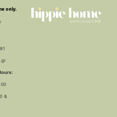
ne only.
s
6
81
.gr
Hours:
:00
0 &