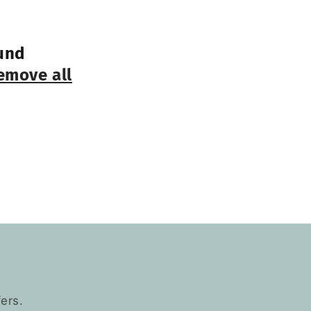
und
emove all
ers.