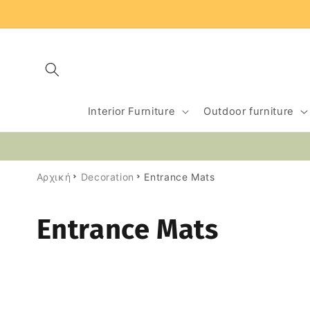
Skip to
content
Interior Furniture
Outdoor furniture
Αρχική
Decoration
Entrance Mats
C
Entrance Mats
o
l