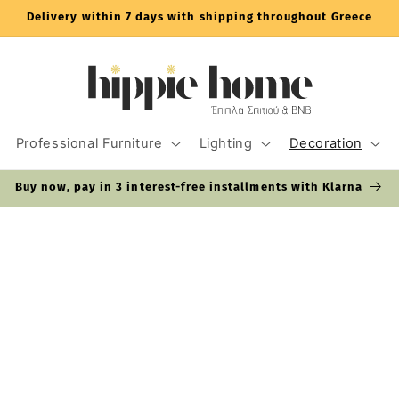
Delivery within 7 days with shipping throughout Greece
Professional Furniture
Lighting
Decoration
Buy now, pay in 3 interest-free installments with Klarna