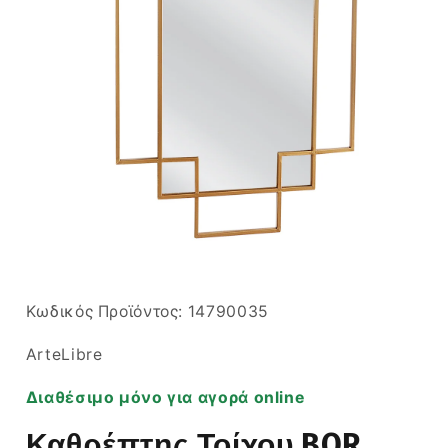
Άνοιγμα
μέσου
1
στο
SKU:
Κωδικός Προϊόντος:
14790035
βοηθητικό
παράθυρο
ArteLibre
Διαθέσιμο μόνο για αγορά online
Καθρέπτης Τοίχου BOR