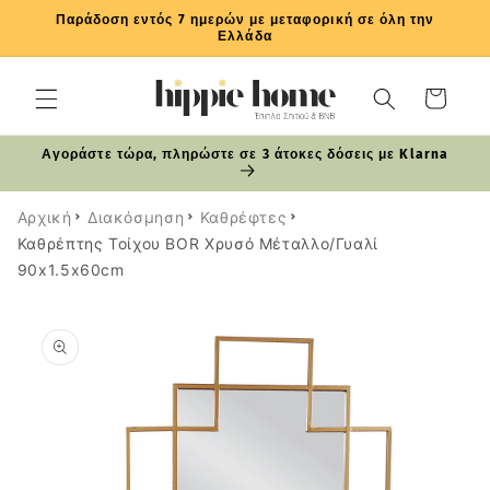
μετάβαση
Παράδοση εντός 7 ημερών με μεταφορική σε όλη την
στο
Ελλάδα
περιεχόμενο
Καλάθι
Αγοράστε τώρα, πληρώστε σε 3 άτοκες δόσεις με Klarna
Αρχική
Διακόσμηση
Καθρέφτες
Καθρέπτης Τοίχου BOR Χρυσό Μέταλλο/Γυαλί
90x1.5x60cm
Μετάβαση
στις
πληροφορίες
προϊόντος