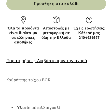
Καθρέπτης
Καθρέπτης
Προσθήκη στο καλάθι
Τοίχου
Τοίχου
BOR
BOR
Χρυσό
Χρυσό
Μέταλλο/
Μέταλλο/
Όλα τα προϊόντα
Αποστολές με
Έχεις ερωτήσεις;
Γυαλί
Γυαλί
είναι διαθέσιμα
μεταφορική σε
Κάλεσέ μας
90x1.5x60cm
90x1.5x60cm
σε ελληνικές
όλη την Ελλάδα
2104626577
αποθήκες
Παρατηρήσεις: Διαβάστε πριν την αγορά
Καθρέπτης τοίχου BOR
Υλικό
: μέταλλο/γυαλί