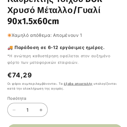
Χρυσό Μέταλλο/Γυαλί
90x1.5x60cm
Χαμηλό απόθεμα: Απομένουν 1
🚚 Παράδοση σε 6-12 εργάσιμες ημέρες.
*Η ανώτερη καθυστέρηση οφείλεται στον αυξημένο
φόρτο των μεταφορικών εταιρειών.
Κανονική
€74,29
τιμή
Οι φόροι συμπεριλαμβάνονται. Τα
έξοδα αποστολής
υπολογίζονται
κατά την ολοκλήρωση της αγοράς.
Ποσότητα
Ποσότητα
Μείωση
Αύξηση
ποσότητας
ποσότητας
για
για