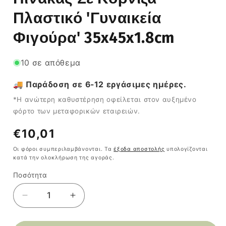
Πλαστικό 'Γυναικεία
Φιγούρα' 35x45x1.8cm
10 σε απόθεμα
🚚 Παράδοση σε 6-12 εργάσιμες ημέρες.
*Η ανώτερη καθυστέρηση οφείλεται στον αυξημένο
φόρτο των μεταφορικών εταιρειών.
Κανονική
€10,01
τιμή
Οι φόροι συμπεριλαμβάνονται. Τα
έξοδα αποστολής
υπολογίζονται
κατά την ολοκλήρωση της αγοράς.
Ποσότητα
Ποσότητα
Μείωση
Αύξηση
ποσότητας
ποσότητας
για
για