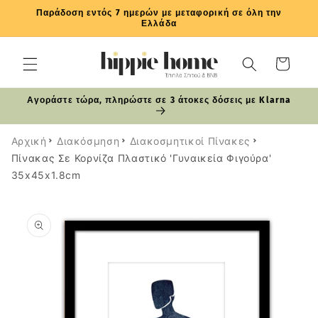
μετάβαση
Παράδοση εντός 7 ημερών με μεταφορική σε όλη την
στο
Ελλάδα
περιεχόμενο
Καλάθι
Αγοράστε τώρα, πληρώστε σε 3 άτοκες δόσεις με Klarna
Αρχική
Διακόσμηση
Διακοσμητικοί Πίνακες
Πίνακας Σε Κορνίζα Πλαστικό 'Γυναικεία Φιγούρα'
35x45x1.8cm
Μετάβαση
στις
πληροφορίες
προϊόντος