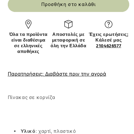
Πίνακας
Πίνακας
Προσθήκη στο καλάθι
Σε
Σε
Κορνίζα
Κορνίζα
Πλαστικό
Πλαστικό
&#39;Γυναικεία
&#39;Γυναικεία
Όλα τα προϊόντα
Αποστολές με
Έχεις ερωτήσεις;
Φιγούρα&#39;
Φιγούρα&#39;
είναι διαθέσιμα
μεταφορική σε
Κάλεσέ μας
35x45x1.8cm
35x45x1.8cm
σε ελληνικές
όλη την Ελλάδα
2104626577
αποθήκες
Παρατηρήσεις: Διαβάστε πριν την αγορά
Πίνακας σε κορνίζα
Υλικό
: χαρτί, πλαστικό