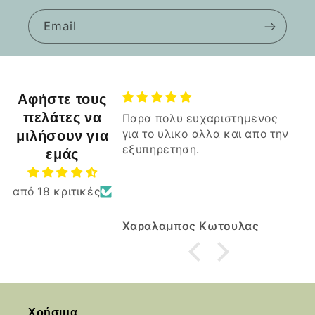
Email
Αφήστε τους
πελάτες να
Παρα πολυ ευχαριστημενος
Ξε
μιλήσουν για
για το υλικο αλλα και απο την
πα
εξυπηρετηση.
του
Ξεπ
εμάς
πασ
skr
από 18 κριτικές
Μπ
Καλ
Χαραλαμπος Κωτουλας
ΣΤ
Χρήσιμα