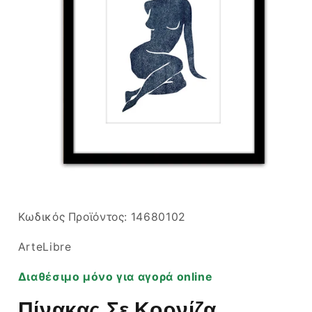
Άνοιγμα
μέσου
1
στο
SKU:
Κωδικός Προϊόντος:
14680102
βοηθητικό
παράθυρο
ArteLibre
Διαθέσιμο μόνο για αγορά online
Πίνακας Σε Κορνίζα